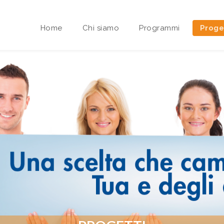
Home
Chi siamo
Programmi
Proge
Area riservata Sedi Territoriali