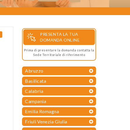
PRESENTA LA TUA
DOMANDA ONLINE
Prima di presentare la domanda contatta la
Sede Territoriale di riferimento
Abruzzo
Basilicata
Calabria
Campania
Emilia Romagna
Friuli Venezia Giulia