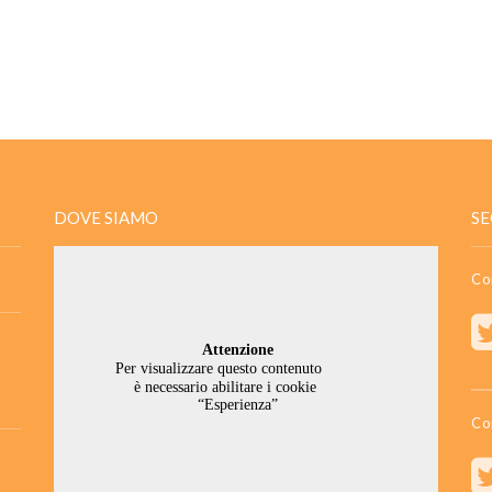
DOVE SIAMO
SE
Co
Co