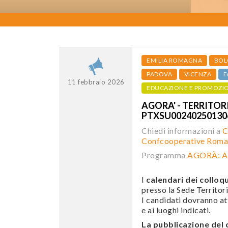
EMILIA ROMAGNA
BOL
PADOVA
VICENZA
F
11 febbraio 2026
EDUCAZIONE E PROMOZI
AGORA' - TERRITORI
PTXSU0024025013
Chiedi informazioni a
C
Confcooperative Roma
Programma
AGORÀ: A
I
calendari dei colloqu
presso la Sede Territori
I candidati dovranno att
e ai luoghi indicati.
La pubblicazione de