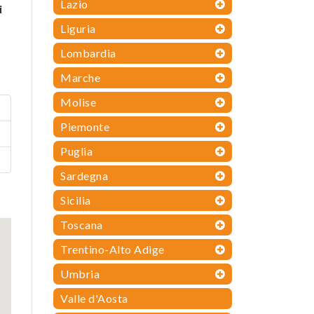
Lazio
i
Liguria
Lombardia
Marche
Molise
Piemonte
Puglia
Sardegna
Sicilia
Toscana
Trentino-Alto Adige
Umbria
Valle d'Aosta