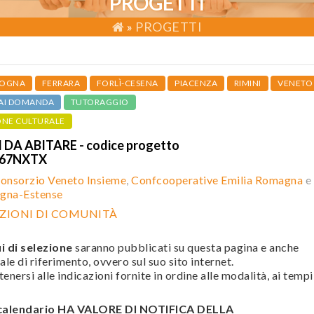
PROGETTI
»
PROGETTI
OGNA
FERRARA
FORLÌ-CESENA
PIACENZA
RIMINI
VENETO
AI DOMANDA
TUTORAGGIO
ONE CULTURALE
 DA ABITARE - codice progetto
067NXTX
onsorzio Veneto Insieme
,
Confcooperative Emilia Romagna
e
gna-Estense
ZIONI DI COMUNITÀ
i di selezione
saranno pubblicati su questa pagina e anche
ale di riferimento, ovvero sul suo sito internet.
enersi alle indicazioni fornite in ordine alle modalità, ai tempi
l calendario HA VALORE DI NOTIFICA DELLA