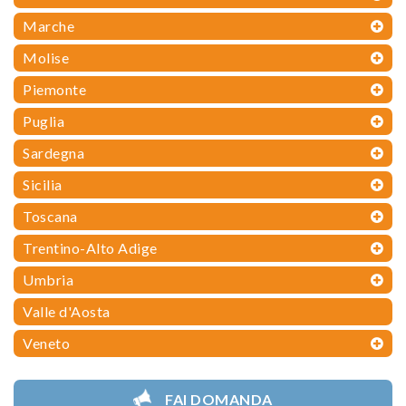
Marche
Molise
Piemonte
Puglia
Sardegna
Sicilia
Toscana
Trentino-Alto Adige
Umbria
Valle d'Aosta
Veneto
FAI DOMANDA