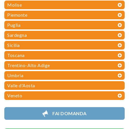
Molise
Piemonte
Puglia
Sardegna
Sicilia
Toscana
Trentino-Alto Adige
Umbria
Valle d'Aosta
Veneto
FAI DOMANDA