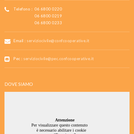
Telefono :
06 6800 0220
06 6800 0219
06 6800 0233
Email :
serviziocivile@confcooperative.it
Pec :
serviziocivile@pec.confcooperative.it
DOVE SIAMO