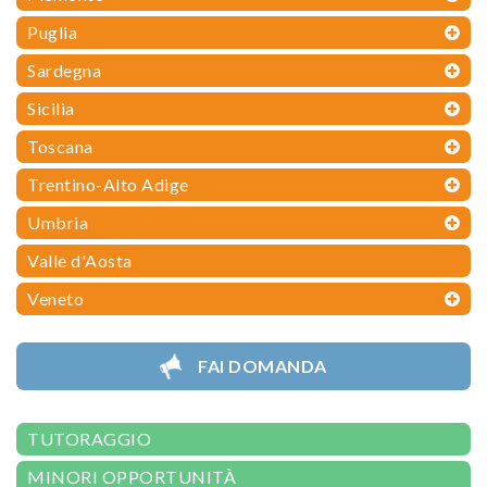
Puglia
Sardegna
Sicilia
Toscana
Trentino-Alto Adige
Umbria
Valle d'Aosta
Veneto
FAI DOMANDA
TUTORAGGIO
MINORI OPPORTUNITÀ