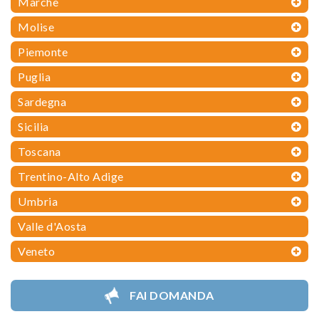
Marche
Molise
Piemonte
Puglia
Sardegna
Sicilia
Toscana
Trentino-Alto Adige
Umbria
Valle d'Aosta
Veneto
FAI DOMANDA