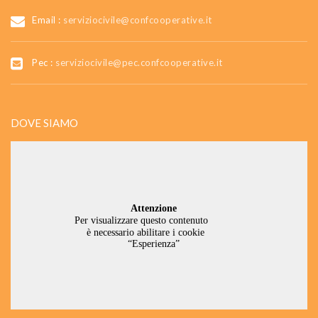
Email :
serviziocivile@confcooperative.it
Pec :
serviziocivile@pec.confcooperative.it
DOVE SIAMO