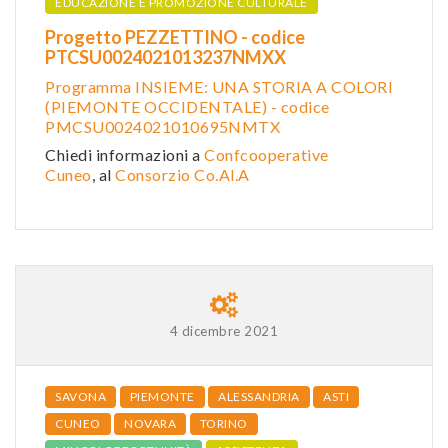
EDUCAZIONE E PROMOZIONE CULTURALE
Progetto PEZZETTINO - codice
PTCSU0024021013237NMXX
Programma INSIEME: UNA STORIA A COLORI
(PIEMONTE OCCIDENTALE) - codice
PMCSU0024021010695NMTX
Chiedi informazioni a
Confcooperative
Cuneo
, al
Consorzio Co.Al.A
4 dicembre 2021
SAVONA
PIEMONTE
ALESSANDRIA
ASTI
CUNEO
NOVARA
TORINO