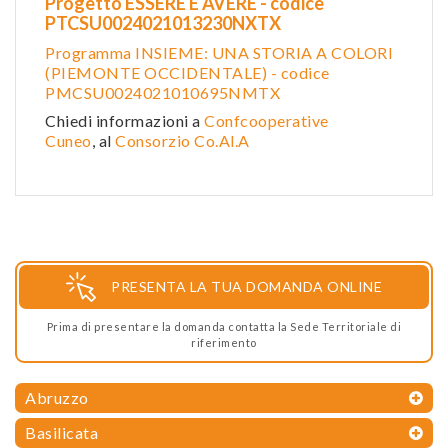
Progetto ESSERE E AVERE - codice
PTCSU0024021013230NXTX
Programma INSIEME: UNA STORIA A COLORI
(PIEMONTE OCCIDENTALE) - codice
PMCSU0024021010695NMTX
Chiedi informazioni a
Confcooperative
Cuneo
, al
Consorzio Co.Al.A
PRESENTA LA TUA DOMANDA ONLINE
Prima di presentare la domanda contatta la Sede Territoriale di
riferimento
Abruzzo
Basilicata