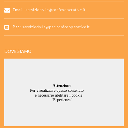
Email :
serviziocivile@confcooperative.it
Pec :
serviziocivile@pec.confcooperative.it
DOVE SIAMO