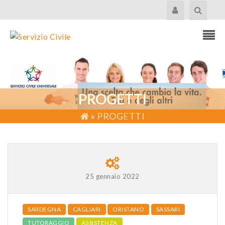
PROGETTI
»
PROGETTI
25 gennaio 2022
SARDEGNA
CAGLIARI
ORISTANO
SASSARI
TUTORAGGIO
ASSISTENZA