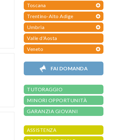
Toscana
Trentino-Alto Adige
Umbria
Valle d'Aosta
Veneto
FAI DOMANDA
TUTORAGGIO
MINORI OPPORTUNITÀ
GARANZIA GIOVANI
ASSISTENZA