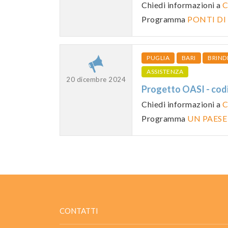
Chiedi informazioni a
C
Programma
PONTI DI
PUGLIA
BARI
BRINDI
ASSISTENZA
20 dicembre 2024
Progetto OASI - c
Chiedi informazioni a
C
Programma
UN PAESE
CONTATTI