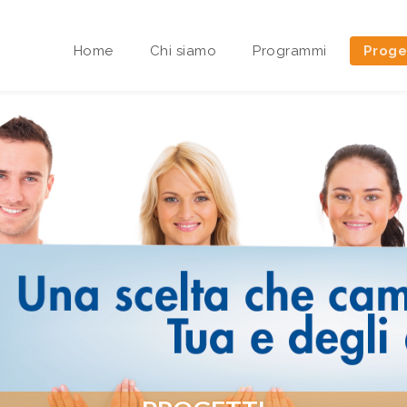
Home
Chi siamo
Programmi
Proge
Area riservata Sedi Territoriali