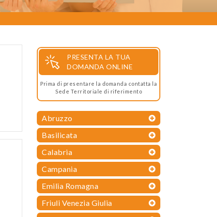
PRESENTA LA TUA
DOMANDA ONLINE
Prima di presentare la domanda contatta la
Sede Territoriale di riferimento
Abruzzo
Basilicata
Calabria
Campania
Emilia Romagna
Friuli Venezia Giulia