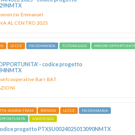
029NMTX
onsorzio Emmanuel
NA AL CENTRO 2025
SI
LECCE
FAI DOMANDA
TUTORAGGIO
MINORI OPPORTUNIT
OPPORTUNITA' - codice progetto
094NMTX
onfcooperative Bari-BAT
AZIONI
TTA-ANDRIA-TRANI
BRINDISI
LECCE
FAI DOMANDA
OPPORTUNITÀ
ASSISTENZA
 codice progetto PTXSU0024025013090NMTX