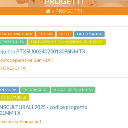
PROGETTI
»
PROGETTI
TTA-ANDRIA-TRANI
FOGGIA
LECCE
FAI DOMANDA
OPPORTUNITÀ
EDUCAZIONE E PROMOZIONE CULTURALE
 progetto PTXSU0024025013096NMTX
onfcooperative Bari-BAT
I CRESCITA
 DOMANDA
TUTORAGGIO
MINORI OPPORTUNITÀ
ONE CULTURALE
SCULTURALI 2025 - codice progetto
001NMTX
onsorzio Emmanuel