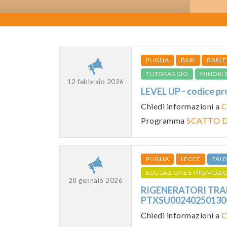
PUGLIA
BARI
BARLE
TUTORAGGIO
MINORI 
12 febbraio 2026
LEVEL UP - codice
Chiedi informazioni a
C
Programma
SCATTO D
PUGLIA
LECCE
FAI
EDUCAZIONE E PROMOZI
28 gennaio 2026
RIGENERATORI TRAN
PTXSU0024025013
Chiedi informazioni a
C