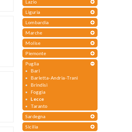
Lazio
Liguria
Lombardia
Marche
Molise
Piemonte
Puglia
Bari
Barletta-Andria-Trani
Brindisi
Foggia
Lecce
Taranto
Sardegna
Sicilia