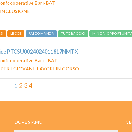
onfcooperative Bari-BAT
 INCLUSIONE
SI
LECCE
FAI DOMANDA
TUTORAGGIO
MINORI OPPORTUNIT
odice PTCSU0024024011817NMTX
onfcooperative Bari - BAT
 PER I GIOVANI: LAVORI IN CORSO
1
2
3
4
DOVE SIAMO
SE