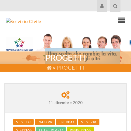
PROGETTI
»
PROGETTI
11 dicembre 2020
VENETO
PADOVA
TREVISO
VENEZIA
VICENZA
TUTORAGGIO
ASSISTENZA