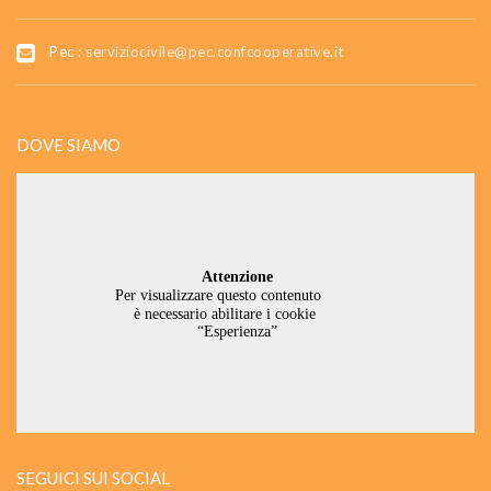
Pec :
serviziocivile@pec.confcooperative.it
DOVE SIAMO
SEGUICI SUI SOCIAL