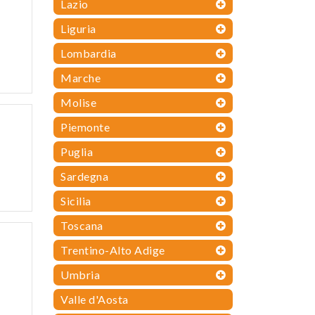
Lazio
Liguria
Lombardia
Marche
Molise
Piemonte
Puglia
Sardegna
Sicilia
Toscana
Trentino-Alto Adige
Umbria
Valle d'Aosta