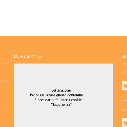
DOVE SIAMO
SE
Co
Co