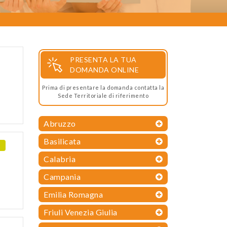
PRESENTA LA TUA
DOMANDA ONLINE
Prima di presentare la domanda contatta la
Sede Territoriale di riferimento
Abruzzo
Basilicata
E
Calabria
Campania
Emilia Romagna
Friuli Venezia Giulia