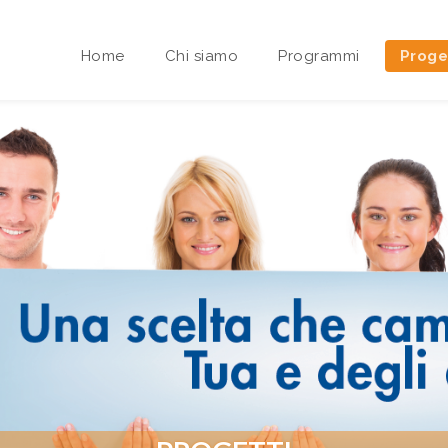
Home
Chi siamo
Programmi
Proge
Area riservata Sedi Territoriali