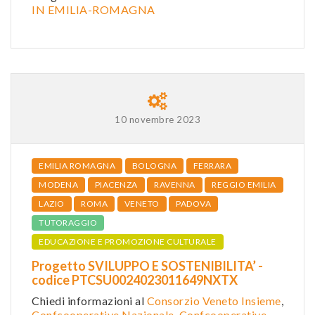
IN EMILIA-ROMAGNA
10 novembre 2023
EMILIA ROMAGNA
BOLOGNA
FERRARA
MODENA
PIACENZA
RAVENNA
REGGIO EMILIA
LAZIO
ROMA
VENETO
PADOVA
TUTORAGGIO
EDUCAZIONE E PROMOZIONE CULTURALE
Progetto SVILUPPO E SOSTENIBILITA’ -
codice PTCSU0024023011649NXTX
Chiedi informazioni al
Consorzio Veneto Insieme
,
Confcooperative Nazionale
,
Confcooperative