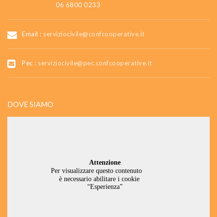
06 6800 0233
Email :
serviziocivile@confcooperative.it
Pec :
serviziocivile@pec.confcooperative.it
DOVE SIAMO