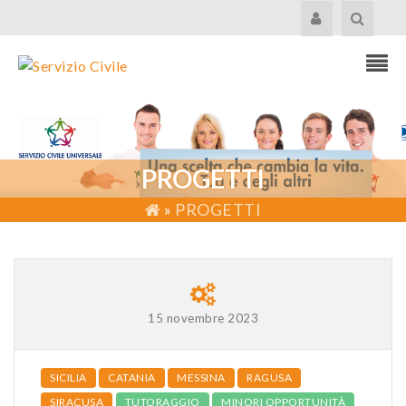
PROGETTI
»
PROGETTI
15 novembre 2023
SICILIA
CATANIA
MESSINA
RAGUSA
SIRACUSA
TUTORAGGIO
MINORI OPPORTUNITÀ