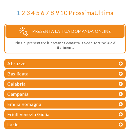
1
2
3
4
5
6
7
8
9
10
Prossima
Ultima
PRESENTA LA TUA DOMANDA ONLINE
Prima di presentare la domanda contatta la Sede Territoriale di
riferimento
Abruzzo
Basilicata
Calabria
Campania
Emilia Romagna
Friuli Venezia Giulia
Lazio