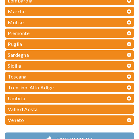
Lombardia
Marche
Molise
Piemonte
Puglia
Sardegna
Sicilia
Toscana
Trentino-Alto Adige
Umbria
Valle d'Aosta
Veneto