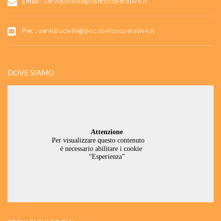
Email :
serviziocivile@confcooperative.it
Pec :
serviziocivile@pec.confcooperative.it
DOVE SIAMO