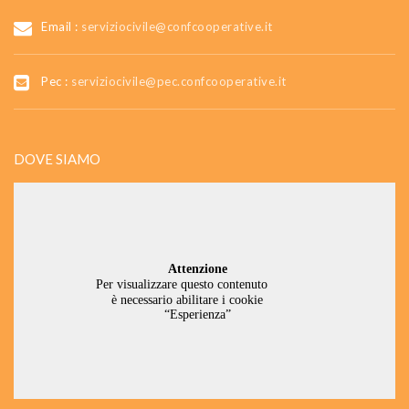
Email :
serviziocivile@confcooperative.it
Pec :
serviziocivile@pec.confcooperative.it
DOVE SIAMO