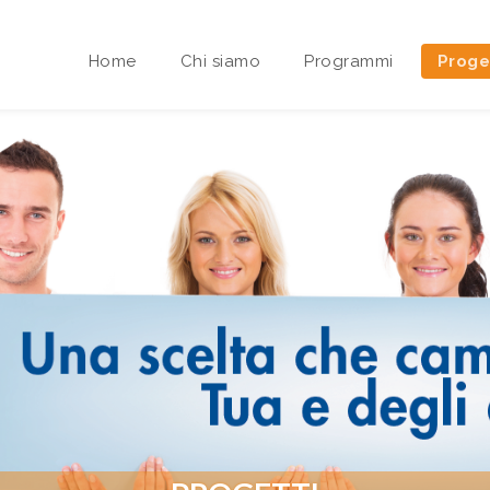
Home
Chi siamo
Programmi
Proge
Area riservata Sedi Territoriali