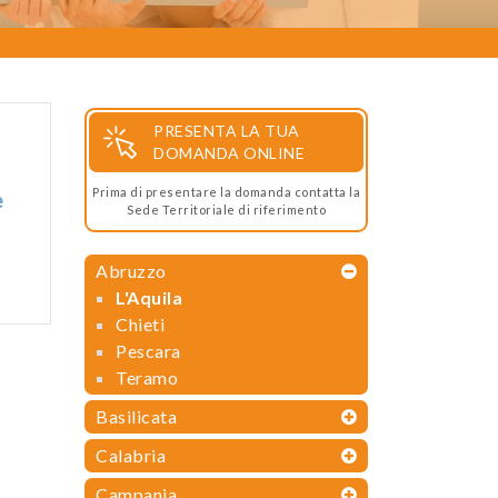
PRESENTA LA TUA
DOMANDA ONLINE
Prima di presentare la domanda contatta la
e
Sede Territoriale di riferimento
Abruzzo
L'Aquila
Chieti
Pescara
Teramo
Basilicata
Calabria
Campania