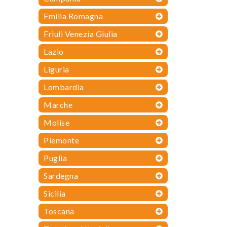
Emilia Romagna
Friuli Venezia Giulia
Lazio
Liguria
Lombardia
Marche
Molise
Piemonte
Puglia
Sardegna
Sicilia
Toscana