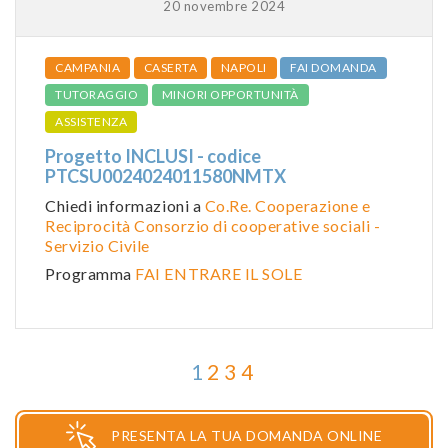
20 novembre 2024
CAMPANIA
CASERTA
NAPOLI
FAI DOMANDA
TUTORAGGIO
MINORI OPPORTUNITÀ
ASSISTENZA
Progetto INCLUSI - codice
PTCSU0024024011580NMTX
Chiedi informazioni a
Co.Re. Cooperazione e
Reciprocità Consorzio di cooperative sociali -
Servizio Civile
Programma
FAI ENTRARE IL SOLE
1
2
3
4
PRESENTA LA TUA DOMANDA ONLINE