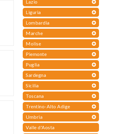
Lazio
Liguria
Lombardia
Marche
Molise
Piemonte
Puglia
Sardegna
Sicilia
Toscana
Trentino-Alto Adige
Umbria
Valle d'Aosta