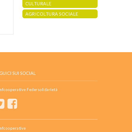
CULTURALE
AGRICOLTURA SOCIALE
GUICI SUI SOCIAL
nfcooperative Federsolidarietà
nfcooperative