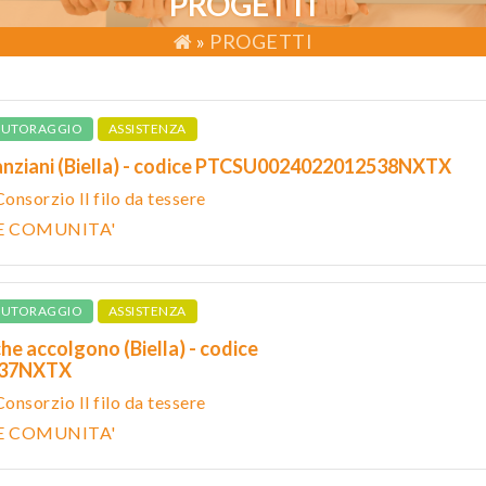
PROGETTI
»
PROGETTI
TUTORAGGIO
ASSISTENZA
anziani (Biella) - codice PTCSU0024022012538NXTX
Consorzio Il filo da tessere
 E COMUNITA'
TUTORAGGIO
ASSISTENZA
e accolgono (Biella) - codice
537NXTX
Consorzio Il filo da tessere
 E COMUNITA'