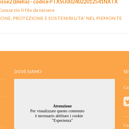
esse2 (Biella) - codice PTXSU0024022012541NXTX
Consorzio Il filo da tessere
ONE, PROTEZIONE E SOSTENIBILITA' NEL PIEMONTE
DOVE SIAMO
SE
Co
Co