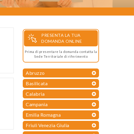
PRESENTA LA TUA
DOMANDA ONLINE
Prima di presentare la domanda contatta la
Sede Territoriale di riferimento
Abruzzo
Basilicata
Calabria
Campania
Emilia Romagna
Friuli Venezia Giulia