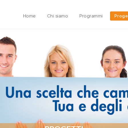
Home
Chi siamo
Programmi
Proge
Area riservata Sedi Territoriali