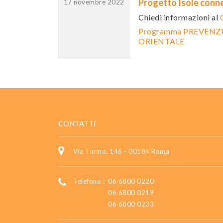
Progetto Isole conn
17 novembre 2022
Chiedi informazioni al
Programma PREVENZI
ORIENTALE
CONTATTI
Via Torino, 146 - 00184 Roma
Telefono :
06 6800 0220
06 6800 0219
06 6800 0233