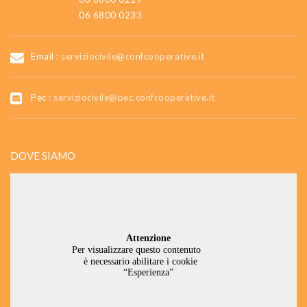
06 6800 0233
Email :
serviziocivile@confcooperative.it
Pec :
serviziocivile@pec.confcooperative.it
DOVE SIAMO