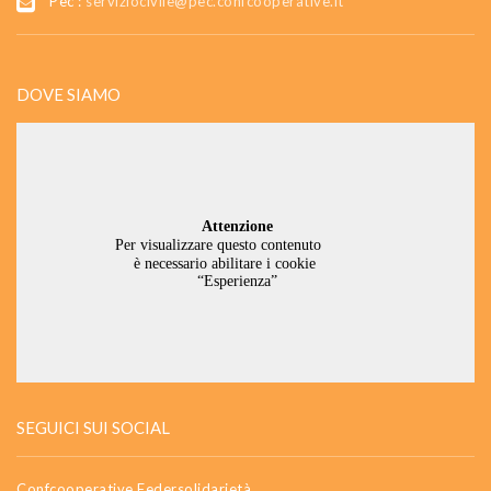
Pec :
serviziocivile@pec.confcooperative.it
DOVE SIAMO
SEGUICI SUI SOCIAL
Confcooperative Federsolidarietà