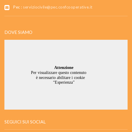
Pec :
serviziocivile@pec.confcooperative.it
DOVE SIAMO
SEGUICI SUI SOCIAL