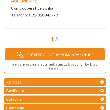
ABIL.MENTE
Confcooperative Sicilia
Telefono: 091-320846-79
1
2
PRESENTA LA TUA DOMANDA ONLINE
Prima di presentare la domanda contatta la Sede Territoriale di
riferimento
Abruzzo
Basilicata
Calabria
Campania