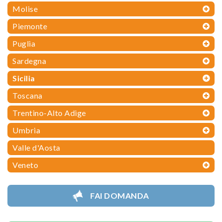
Molise
Piemonte
Puglia
Sardegna
Sicilia
Toscana
Trentino-Alto Adige
Umbria
Valle d'Aosta
Veneto
FAI DOMANDA