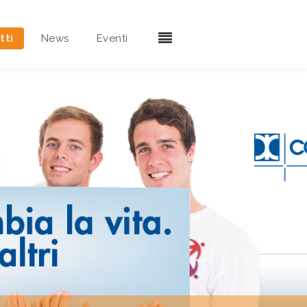
tti
News
Eventi