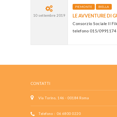
PIEMONTE
BIELLA
LE AVVENTURE DI GU
10 settembre 2019
Consorzio Sociale Il Fi
telefono 015/0991174
CONTATTI
Via Torino, 146 - 00184 Roma
Telefono :
06 6800 0220