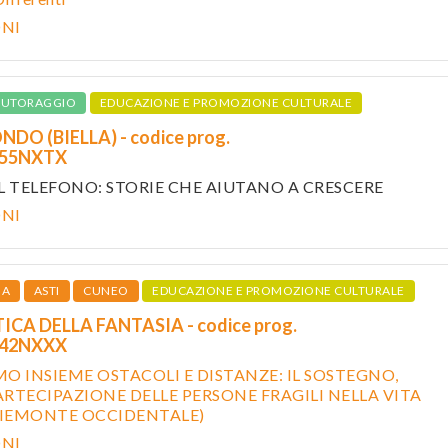
ONI
TUTORAGGIO
EDUCAZIONE E PROMOZIONE CULTURALE
O (BIELLA) - codice prog.
655NXTX
L TELEFONO: STORIE CHE AIUTANO A CRESCERE
ONI
IA
ASTI
CUNEO
EDUCAZIONE E PROMOZIONE CULTURALE
CA DELLA FANTASIA - codice prog.
542NXXX
O INSIEME OSTACOLI E DISTANZE: IL SOSTEGNO,
PARTECIPAZIONE DELLE PERSONE FRAGILI NELLA VITA
PIEMONTE OCCIDENTALE)
ONI