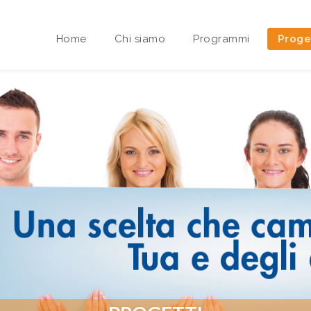
Home
Chi siamo
Programmi
Proge
Area riservata Sedi Territoriali