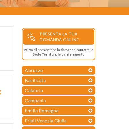
PRESENTA LA TUA
DOMANDA ONLINE
Prima di presentare la domanda contatta la
Sede Territoriale di riferimento
Abruzzo
Basilicata
Calabria
X
Campania
Emilia Romagna
Friuli Venezia Giulia