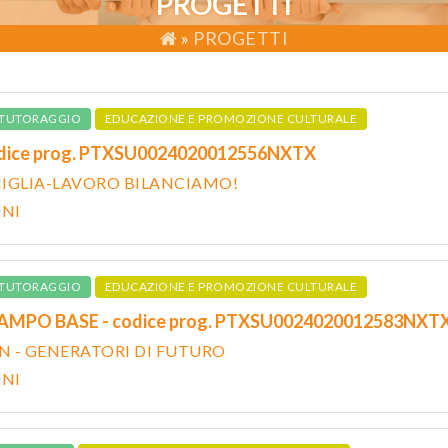
PROGETTI
»
PROGETTI
TUTORAGGIO
EDUCAZIONE E PROMOZIONE CULTURALE
odice prog. PTXSU0024020012556NXTX
IGLIA-LAVORO BILANCIAMO!
ONI
TUTORAGGIO
EDUCAZIONE E PROMOZIONE CULTURALE
CAMPO BASE - codice prog. PTXSU0024020012583NXT
 - GENERATORI DI FUTURO
ONI