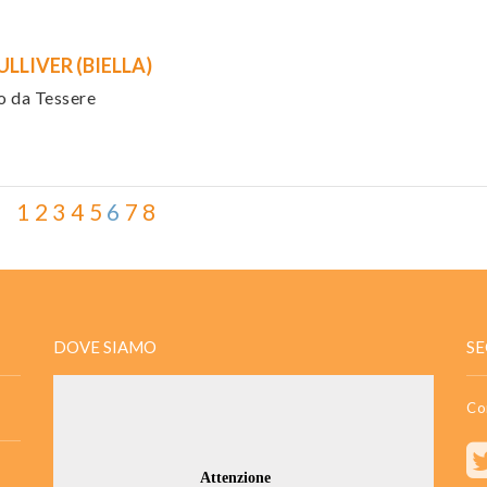
LLIVER (BIELLA)
lo da Tessere
1
2
3
4
5
6
7
8
DOVE SIAMO
SE
Co