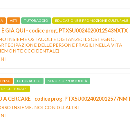
IA
ASTI
TUTORAGGIO
EDUCAZIONE E PROMOZIONE CULTURALE
 È GIÀ QUI - codice prog. PTXSU0024020012543NXTX
O INSIEME OSTACOLI E DISTANZE: IL SOSTEGNO,
PARTECIPAZIONE DELLE PERSONE FRAGILI NELLA VITA
PIEMONTE OCCIDENTALE)
ONI
CENZA
TUTORAGGIO
MINORI OPPORTUNITÀ
ONE CULTURALE
GO A CERCARE - codice prog. PTXSU0024020012577NM
RSO INSIEME: NOI CON GLI ALTRI
ONI