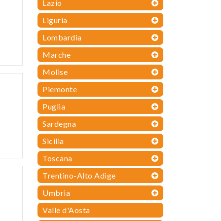
Lazio
Liguria
Lombardia
Marche
Molise
Piemonte
Puglia
Sardegna
Sicilia
Toscana
Trentino-Alto Adige
Umbria
Valle d'Aosta