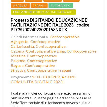
SIRACUSA
TRAPANI
TUTORAGGIO
EDUCAZIONE E PROMOZIONE CULTURALE
Progetto DIGITANDO: EDUCAZIONE E
FACILITAZIONE DIGITALE 2023 - codice
PTCSU0024023020158NXTX
Chiedi informazioni a
Confcooperative
Agrigento
,
Confcooperative
Caltanissetta
,
Confcooperative
Catania
,
Confcooperative Enna
,
Confcooperative
Messina
,
Confcooperative
Palermo
,
Confcooperative
Ragusa
,
Confcooperative
Siracusa
,
Confcooperative Trapani
Programma
SCD - COOPER_AZIONE
COMUNITÀ DIGITALE 2023
I
calendari dei colloqui di selezione
saranno
pubblicati su questa pagina ed anche presso la
Sede Territoriale di riferimento ovvero sul suo