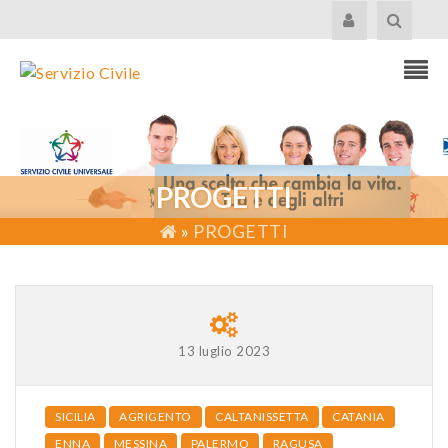
PROGETTI
»
PROGETTI
13 luglio 2023
SICILIA
AGRIGENTO
CALTANISSETTA
CATANIA
ENNA
MESSINA
PALERMO
RAGUSA