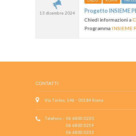
LAZIO
ROMA
FAI 
Progetto INSIEME 
13 dicembre 2024
Chiedi informazioni a
C
Programma
INSIEME P
CONTATTI
Via Torino, 146 - 00184 Roma
Telefono :
06 6800 0220
06 6800 0219
06 6800 0233