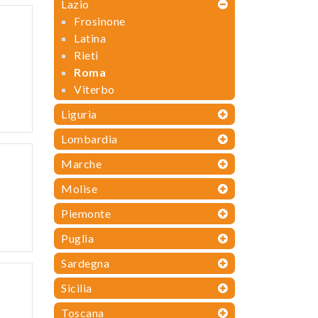
Lazio
Frosinone
Latina
Rieti
Roma
Viterbo
Liguria
Lombardia
Marche
Molise
Piemonte
Puglia
Sardegna
Sicilia
Toscana