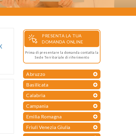
PRESENTA LA TUA
DOMANDA ONLINE
X
Prima di presentare la domanda contatta la
Sede Territoriale di riferimento
Abruzzo
Basilicata
Calabria
Campania
Emilia Romagna
Friuli Venezia Giulia