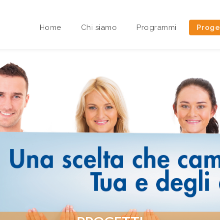
Home
Chi siamo
Programmi
Proge
Area riservata Sedi Territoriali