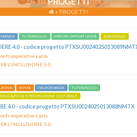
PROGETTI
»
PROGETTI
DOMANDA
TUTORAGGIO
MINORI OPPORTUNITÀ
ASSISTENZA
DERE 4.0 - codice progetto PTXSU0024025013089NMT
onfcooperative Lazio
ER L'INCLUSIONE 5.0
LATINA
ROMA
FAI DOMANDA
TUTORAGGIO
EDUCAZIONE E PROMOZIONE CULTURALE
RE 4.0 - codice progetto PTXSU0024025013088NMTX
onfcooperative Lazio
ER L'INCLUSIONE 5.0