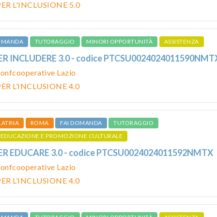
ER L'INCLUSIONE 5.0
DOMANDA
TUTORAGGIO
MINORI OPPORTUNITÀ
ASSISTENZA
PER INCLUDERE 3.0 - codice PTCSU0024024011590NMT
onfcooperative Lazio
ER L’INCLUSIONE 4.0
LATINA
ROMA
FAI DOMANDA
TUTORAGGIO
EDUCAZIONE E PROMOZIONE CULTURALE
PER EDUCARE 3.0 - codice PTCSU0024024011592NMTX
onfcooperative Lazio
ER L’INCLUSIONE 4.0