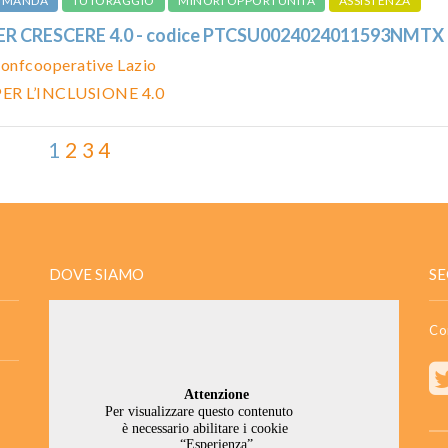
DOMANDA
TUTORAGGIO
MINORI OPPORTUNITÀ
ASSISTENZA
PER CRESCERE 4.0 - codice PTCSU0024024011593NMTX
onfcooperative Lazio
ER L’INCLUSIONE 4.0
1
2
3
4
DOVE SIAMO
SE
Co