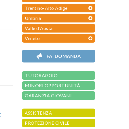
Trentino-Alto Adige
Umbria
Valle d'Aosta
Veneto
FAI DOMANDA
TUTORAGGIO
MINORI OPPORTUNITÀ
GARANZIA GIOVANI
ASSISTENZA
X
PROTEZIONE CIVILE