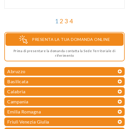
1
2
3
4
PRESENTA LA TUA DOMANDA ONLINE
Prima di presentare la domanda contatta la Sede Territoriale di
riferimento
Abruzzo
Basilicata
Calabria
Campania
Emilia Romagna
Friuli Venezia Giulia