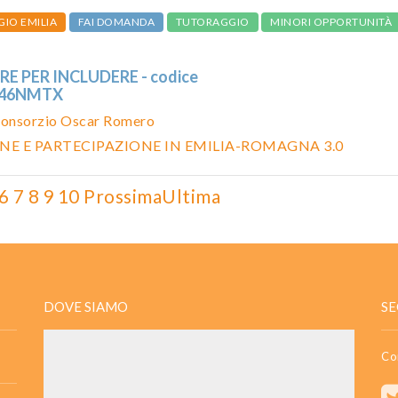
GIO EMILIA
FAI DOMANDA
TUTORAGGIO
MINORI OPPORTUNITÀ
E PER INCLUDERE - codice
346NMTX
onsorzio Oscar Romero
NE E PARTECIPAZIONE IN EMILIA-ROMAGNA 3.0
6
7
8
9
10
Prossima
Ultima
DOVE SIAMO
SE
Co