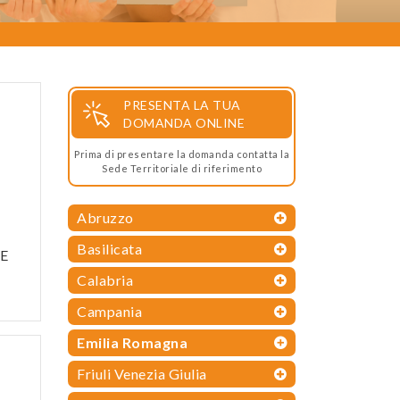
PRESENTA LA TUA
DOMANDA ONLINE
Prima di presentare la domanda contatta la
Sede Territoriale di riferimento
Abruzzo
Basilicata
NE
Calabria
Campania
Emilia Romagna
Friuli Venezia Giulia