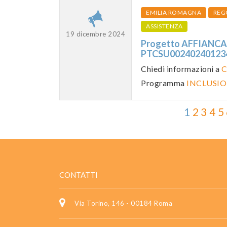
EMILIA ROMAGNA
REG
ASSISTENZA
19 dicembre 2024
Progetto AFFIANCAR
PTCSU0024024012
Chiedi informazioni a
C
Programma
INCLUSIO
1
2
3
4
5
CONTATTI
Via Torino, 146 - 00184 Roma