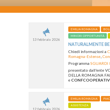
EMILIA ROMAGNA
BOL
MINORI OPPORTUNITÀ
13 febbraio 2026
NATURALMENTE BEL
Chiedi informazioni a
C
Romagna-Estense
,
Cons
Programma
SGUARDI 
presentato dall'ent
DELLA ROMAGNA FA
e
CONFCOOPERATIVE
EMILIA ROMAGNA
PIA
ASSISTENZA
12 febbraio 2026