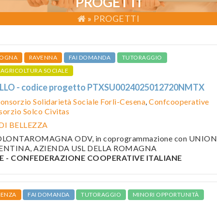
PROGETTI
»
PROGETTI
OGNA
RAVENNA
FAI DOMANDA
TUTORAGGIO
AGRICOLTURA SOCIALE
LO - codice progetto PTXSU0024025012720NMTX
onsorzio Solidarietà Sociale Forlì-Cesena
,
Confcooperative
orzio Solco Civitas
DI BELLEZZA
e VOLONTAROMAGNA ODV, in coprogrammazione con UNIO
ENTINA, AZIENDA USL DELLA ROMAGNA
 - CONFEDERAZIONE COOPERATIVE ITALIANE
CENZA
FAI DOMANDA
TUTORAGGIO
MINORI OPPORTUNITÀ