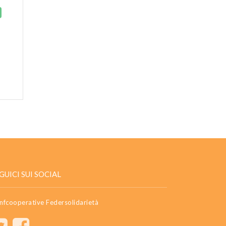
GUICI SUI SOCIAL
nfcooperative Federsolidarietà