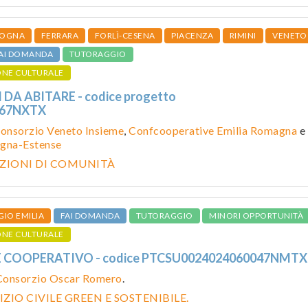
OGNA
FERRARA
FORLÌ-CESENA
PIACENZA
RIMINI
VENETO
AI DOMANDA
TUTORAGGIO
ONE CULTURALE
 DA ABITARE - codice progetto
067NXTX
onsorzio Veneto Insieme
,
Confcooperative Emilia Romagna
e
gna-Estense
ZIONI DI COMUNITÀ
GIO EMILIA
FAI DOMANDA
TUTORAGGIO
MINORI OPPORTUNITÀ
ONE CULTURALE
E COOPERATIVO - codice PTCSU0024024060047NMTX
Consorzio Oscar Romero
.
IZIO CIVILE GREEN E SOSTENIBILE.