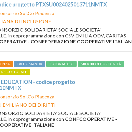
codice progetto PTXSU0024025013711NMTX
onsorzio Sol.Co Piacenza
LIANA DI INCLUSIONE
e CONSORZIO SOLIDARIETA' SOCIALE SOCIETA'
, in coprogrammazione con CSV EMILIA ODV, CARITAS
PERATIVE - CONFEDERAZIONE COOPERATIVE ITALIAN
CENZA
FAI DOMANDA
TUTORAGGIO
MINORI OPPORTUNITÀ
ONE CULTURALE
EDUCATION - codice progetto
710NMTX
onsorzio Sol.Co Piacenza
 EMILIANO DEI DIRITTI
e CONSORZIO SOLIDARIETA' SOCIALE SOCIETA'
, in coprogrammazione con
CONFCOOPERATIVE -
OOPERATIVE ITALIANE