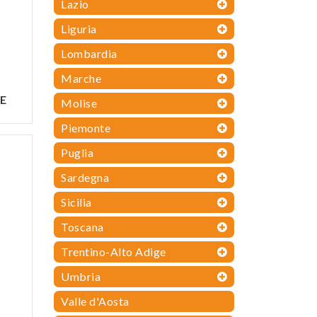
Lazio
Liguria
Lombardia
Marche
E
Molise
Piemonte
Puglia
Sardegna
Sicilia
Toscana
Trentino-Alto Adige
Umbria
Valle d'Aosta