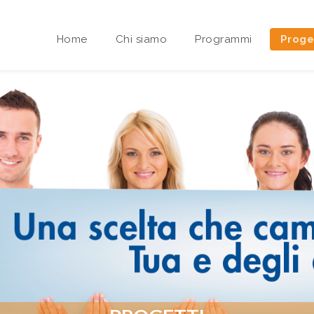
Home
Chi siamo
Programmi
Proge
Area riservata Sedi Territoriali