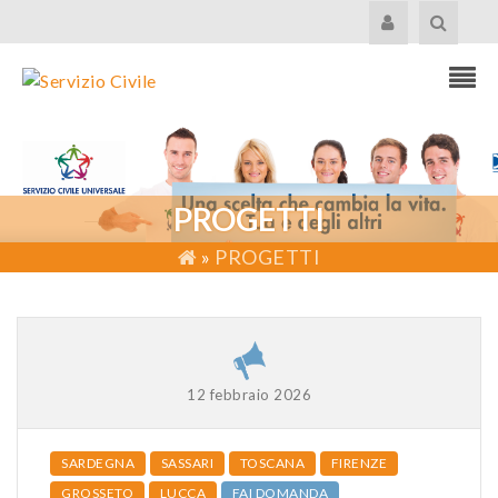
PROGETTI
»
PROGETTI
12 febbraio 2026
SARDEGNA
SASSARI
TOSCANA
FIRENZE
GROSSETO
LUCCA
FAI DOMANDA