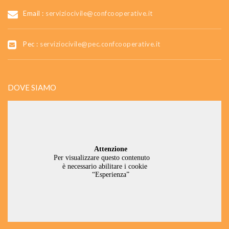
Email :
serviziocivile@confcooperative.it
Pec :
serviziocivile@pec.confcooperative.it
DOVE SIAMO