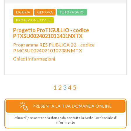
LIGURIA
GENOVA
TUTORAGGIO
PROTEZIONE CIVILE
Progetto ProTIGULLIO - codice
PTXSU0024021013431NXTX
Programma RES PUBLICA 22 - codice
PMCSU0024021010738NMTX
Chiedi informazioni
1
2
3
4
5
PRESENTA LA TUA DOMANDA ONLINE
Prima di presentare la domanda contatta la Sede Territoriale di
riferimento