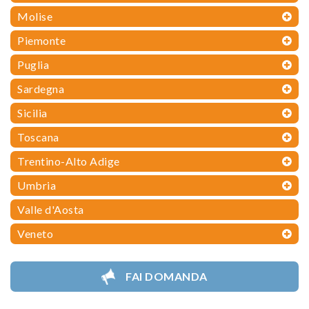
Molise
Piemonte
Puglia
Sardegna
Sicilia
Toscana
Trentino-Alto Adige
Umbria
Valle d'Aosta
Veneto
FAI DOMANDA