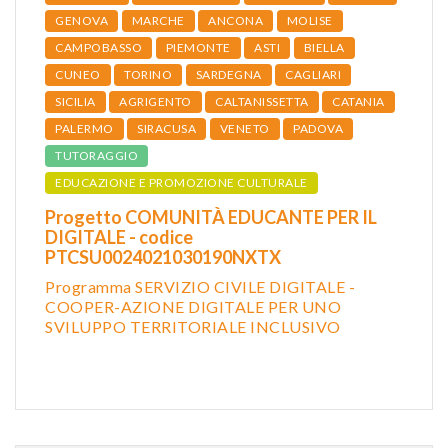
GENOVA
MARCHE
ANCONA
MOLISE
CAMPOBASSO
PIEMONTE
ASTI
BIELLA
CUNEO
TORINO
SARDEGNA
CAGLIARI
SICILIA
AGRIGENTO
CALTANISSETTA
CATANIA
PALERMO
SIRACUSA
VENETO
PADOVA
TUTORAGGIO
EDUCAZIONE E PROMOZIONE CULTURALE
Progetto COMUNITÀ EDUCANTE PER IL
DIGITALE - codice
PTCSU0024021030190NXTX
Programma SERVIZIO CIVILE DIGITALE -
COOPER-AZIONE DIGITALE PER UNO
SVILUPPO TERRITORIALE INCLUSIVO