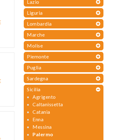
Lazio
Liguria
E
Lombardia
Marche
Molise
Piemonte
Puglia
Sardegna
E
Sicilia
Agrigento
Caltanissetta
Catania
Enna
Messina
Palermo
E