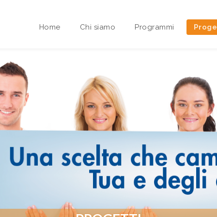
Home
Chi siamo
Programmi
Proge
Area riservata Sedi Territoriali