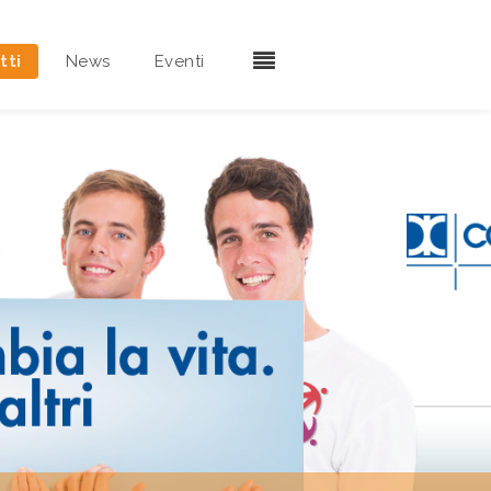
tti
News
Eventi