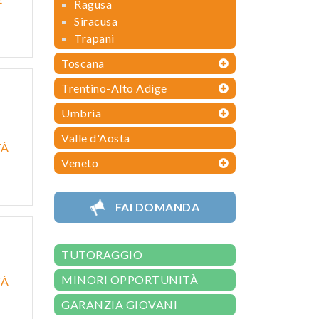
Ragusa
Siracusa
Trapani
Toscana
Trentino-Alto Adige
Umbria
Valle d'Aosta
TÀ
Veneto
FAI DOMANDA
TUTORAGGIO
MINORI OPPORTUNITÀ
TÀ
GARANZIA GIOVANI