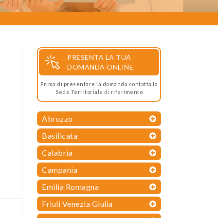
PRESENTA LA TUA
DOMANDA ONLINE
Prima di presentare la domanda contatta la
Sede Territoriale di riferimento
Abruzzo
Basilicata
Calabria
Campania
Emilia Romagna
Friuli Venezia Giulia