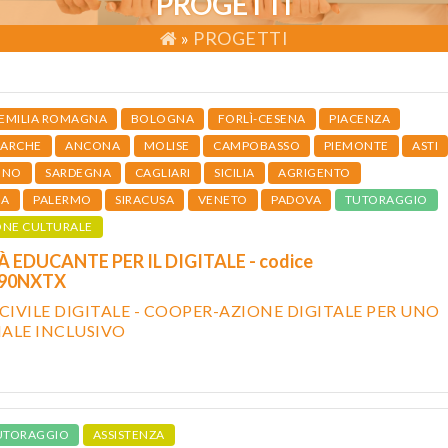
PROGETTI
»
PROGETTI
EMILIA ROMAGNA
BOLOGNA
FORLÌ-CESENA
PIACENZA
ARCHE
ANCONA
MOLISE
CAMPOBASSO
PIEMONTE
ASTI
INO
SARDEGNA
CAGLIARI
SICILIA
AGRIGENTO
IA
PALERMO
SIRACUSA
VENETO
PADOVA
TUTORAGGIO
ONE CULTURALE
 EDUCANTE PER IL DIGITALE - codice
190NXTX
 CIVILE DIGITALE - COOPER-AZIONE DIGITALE PER UNO
IALE INCLUSIVO
UTORAGGIO
ASSISTENZA