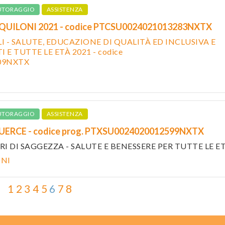
UTORAGGIO
ASSISTENZA
AQUILONI 2021 - codice PTCSU0024021013283NXTX
 - SALUTE, EDUCAZIONE DI QUALITÀ ED INCLUSIVA E
 E TUTTE LE ETÀ 2021 - codice
09NXTX
UTORAGGIO
ASSISTENZA
UERCE - codice prog. PTXSU0024020012599NXTX
I DI SAGGEZZA - SALUTE E BENESSERE PER TUTTE LE E
ONI
1
2
3
4
5
6
7
8