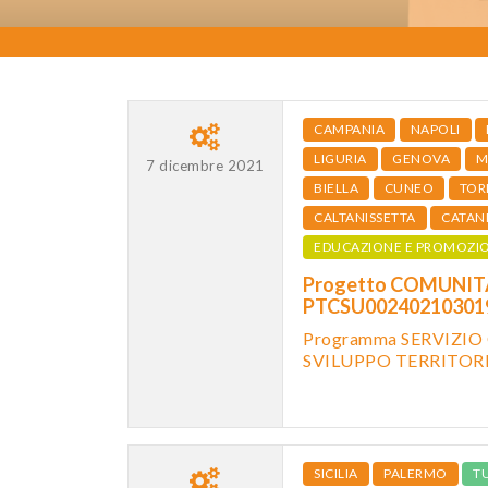
CAMPANIA
NAPOLI
LIGURIA
GENOVA
M
7 dicembre 2021
BIELLA
CUNEO
TOR
CALTANISSETTA
CATAN
EDUCAZIONE E PROMOZI
Progetto COMUNITÀ
PTCSU0024021030
Programma SERVIZIO
SVILUPPO TERRITOR
SICILIA
PALERMO
T