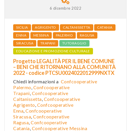
6 dicembre 2022
SICILIA
AGRIGENTO
CALTANISSETTA
CATANIA
ENNA
MESSINA
PALERMO
RAGUSA
SIRACUSA
TRAPANI
TUTORAGGIO
EDUCAZIONE E PROMOZIONE CULTURALE
Progetto LEGALITÀ PER IL BENE COMUNE
– BENI CHE RITORNANO ALLA COMUNITÀ
2022 - codice PTCSU0024022012999NXTX
Chiedi informazioni a
Confcooperative
Palermo
,
Confcooperative
Trapani
,
Confcooperative
Caltanissetta
,
Confcooper
ative
Agrigento
,
Confcooperative
Enna
,
Confcooperative
Siracusa
,
Confcooperative
Ragusa
,
Confcooperative
Catania
,
Confcooperative Messina