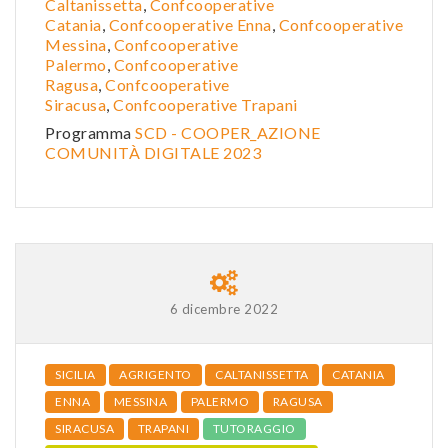
Caltanissetta
,
Confcooperative
Catania
,
Confcooperative Enna
,
Confcooperative
Messina
,
Confcooperative
Palermo
,
Confcooperative
Ragusa
,
Confcooperative
Siracusa
,
Confcooperative Trapani
Programma
SCD - COOPER_AZIONE
COMUNITÀ DIGITALE 2023
6 dicembre 2022
SICILIA
AGRIGENTO
CALTANISSETTA
CATANIA
ENNA
MESSINA
PALERMO
RAGUSA
SIRACUSA
TRAPANI
TUTORAGGIO