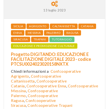
13 luglio 2023
SICILIA
AGRIGENTO
CALTANISSETTA
CATANIA
ENNA
MESSINA
PALERMO
RAGUSA
SIRACUSA
TRAPANI
TUTORAGGIO
EDUCAZIONE E PROMOZIONE CULTURALE
Progetto DIGITANDO: EDUCAZIONE E
FACILITAZIONE DIGITALE 2023 - codice
PTCSU0024023020158NXTX
Chiedi informazioni a
Confcooperative
Agrigento
,
Confcooperative
Caltanissetta
,
Confcooperative
Catania
,
Confcooperative Enna
,
Confcooperative
Messina
,
Confcooperative
Palermo
,
Confcooperative
Ragusa
,
Confcooperative
Siracusa
,
Confcooperative Trapani