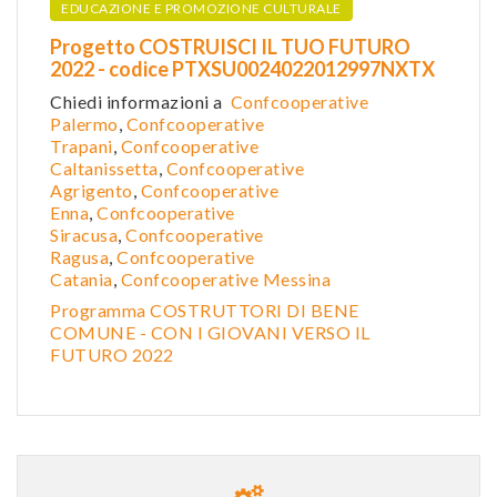
EDUCAZIONE E PROMOZIONE CULTURALE
Progetto COSTRUISCI IL TUO FUTURO
2022 - codice PTXSU0024022012997NXTX
Chiedi informazioni a
Confcooperative
Palermo
,
Confcooperative
Trapani
,
Confcooperative
Caltanissetta
,
Confcooper
ative
Agrigento
,
Confcooperative
Enna
,
Confcooperative
Siracusa
,
Confcooperative
Ragusa
,
Confcooperative
Catania
,
Confcooperative Messina
Programma COSTRUTTORI DI BENE
COMUNE - CON I GIOVANI VERSO IL
FUTURO 2022