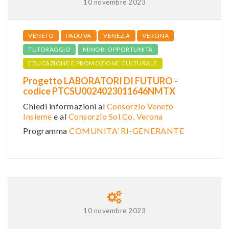
10 novembre 2023
VENETO
PADOVA
VENEZIA
VERONA
TUTORAGGIO
MINORI OPPORTUNITÀ
EDUCAZIONE E PROMOZIONE CULTURALE
Progetto LABORATORI DI FUTURO -
codice PTCSU0024023011646NMTX
Chiedi informazioni al
Consorzio Veneto
Insieme
e al
Consorzio Sol.Co. Verona
Programma
COMUNITA’ RI-GENERANTE
10 novembre 2023