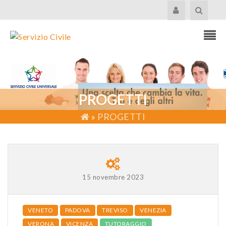
PROGETTI
»
PROGETTI
15 novembre 2023
VENETO
PADOVA
TREVISO
VENEZIA
VERONA
VICENZA
TUTORAGGIO