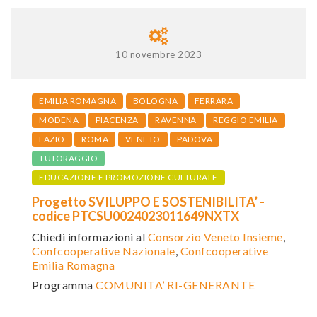
10 novembre 2023
EMILIA ROMAGNA
BOLOGNA
FERRARA
MODENA
PIACENZA
RAVENNA
REGGIO EMILIA
LAZIO
ROMA
VENETO
PADOVA
TUTORAGGIO
EDUCAZIONE E PROMOZIONE CULTURALE
Progetto SVILUPPO E SOSTENIBILITA’ -
codice PTCSU0024023011649NXTX
Chiedi informazioni al
Consorzio Veneto Insieme
,
Confcooperative Nazionale
,
Confcooperative
Emilia Romagna
Programma
COMUNITA’ RI-GENERANTE