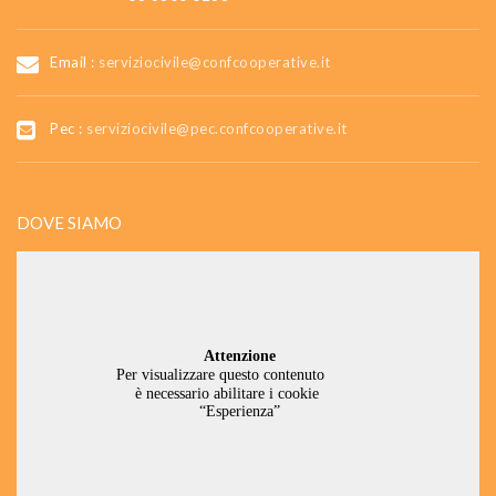
Email :
serviziocivile@confcooperative.it
Pec :
serviziocivile@pec.confcooperative.it
DOVE SIAMO