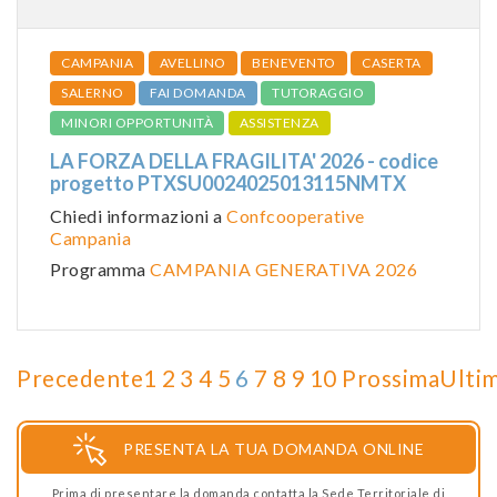
CAMPANIA
AVELLINO
BENEVENTO
CASERTA
SALERNO
FAI DOMANDA
TUTORAGGIO
MINORI OPPORTUNITÀ
ASSISTENZA
LA FORZA DELLA FRAGILITA' 2026 - codice
progetto PTXSU0024025013115NMTX
Chiedi informazioni a
Confcooperative
Campania
Programma
CAMPANIA GENERATIVA 2026
Precedente
1
2
3
4
5
6
7
8
9
10
Prossima
Ulti
PRESENTA LA TUA DOMANDA ONLINE
Prima di presentare la domanda contatta la Sede Territoriale di