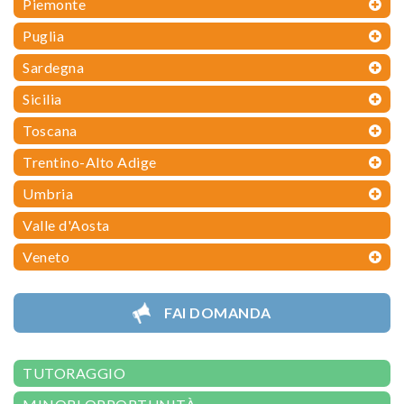
Piemonte
Puglia
Sardegna
Sicilia
Toscana
Trentino-Alto Adige
Umbria
Valle d'Aosta
Veneto
FAI DOMANDA
TUTORAGGIO