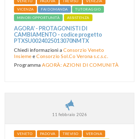
VENETO
PADOVA
TREVISO
VENEZIA
VICENZA
FAI DOMANDA
TUTORAGGIO
MINORI OPPORTUNITÀ
ASSISTENZA
AGORA' - PROTAGONISTI DI
CAMBIAMENTO - codice progetto
PTXSU0024025013070NMTX
Chiedi informazioni a
Consorzio Veneto
Insieme
e
Consorzio Sol.Co Verona s.c.s.c.
Programma
AGORÀ: AZIONI DI COMUNITÀ
11 febbraio 2026
VENETO
PADOVA
TREVISO
VERONA