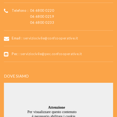
Telefono :
06 6800 0220
06 6800 0219
06 6800 0233
Email :
serviziocivile@confcooperative.it
Pec :
serviziocivile@pec.confcooperative.it
DOVE SIAMO