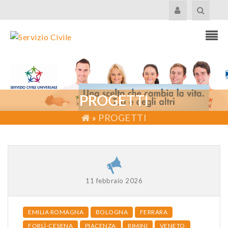
PROGETTI
»
PROGETTI
11 febbraio 2026
EMILIA ROMAGNA
BOLOGNA
FERRARA
FORLÌ-CESENA
PIACENZA
RIMINI
VENETO