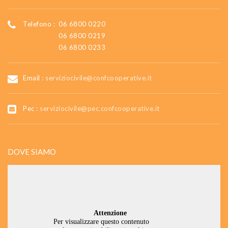
Telefono :
06 6800 0220
06 6800 0219
06 6800 0233
Email :
serviziocivile@confcooperative.it
Pec :
serviziocivile@pec.confcooperative.it
DOVE SIAMO