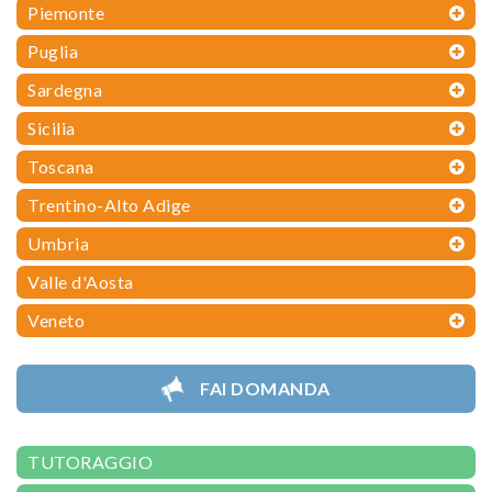
Piemonte
Puglia
Sardegna
Sicilia
Toscana
Trentino-Alto Adige
Umbria
Valle d'Aosta
Veneto
FAI DOMANDA
TUTORAGGIO