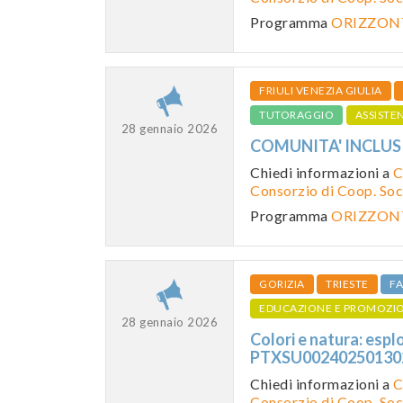
Programma
ORIZZONT
FRIULI VENEZIA GIULIA
TUTORAGGIO
ASSISTE
28 gennaio 2026
COMUNITA' INCLUSI
Chiedi informazioni a
C
Consorzio di Coop. Soci
Programma
ORIZZONT
GORIZIA
TRIESTE
F
EDUCAZIONE E PROMOZI
28 gennaio 2026
Colori e natura: esp
PTXSU0024025013
Chiedi informazioni a
C
Consorzio di Coop. Soci