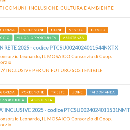
I COMUNI: INCLUSIONE, CULTURA E AMBIENTE
GORIZIA
PORDENONE
UDINE
VENETO
TREVISO
GGIO
MINORI OPPORTUNITÀ
ASSISTENZA
IN RETE 2025 - codice PTCSU0024024011544NXTX
onsorzio Leonardo
,
IL MOSAICO Consorzio di Coop.
sorzio
’ INCLUSIVE PER UN FUTURO SOSTENIBILE
GORIZIA
PORDENONE
TRIESTE
UDINE
FAI DOMANDA
OPPORTUNITÀ
ASSISTENZA
' INCLUSIVE 2025 - codice PTCSU0024024011531NM
onsorzio Leonardo
,
IL MOSAICO Consorzio di Coop.
sorzio