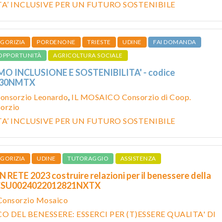
’ INCLUSIVE PER UN FUTURO SOSTENIBILE
GORIZIA
PORDENONE
TRIESTE
UDINE
FAI DOMANDA
OPPORTUNITÀ
AGRICOLTURA SOCIALE
O INCLUSIONE E SOSTENIBILITA' - codice
530NMTX
onsorzio Leonardo
,
IL MOSAICO Consorzio di Coop.
sorzio
’ INCLUSIVE PER UN FUTURO SOSTENIBILE
GORIZIA
UDINE
TUTORAGGIO
ASSISTENZA
RETE 2023 costruire relazioni per il benessere della
PTCSU0024022012821NXTX
 Consorzio Mosaico
O DEL BENESSERE: ESSERCI PER (T)ESSERE QUALITA' DI