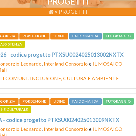
PROGETTI
»
PROGETTI
GORIZIA
PORDENONE
UDINE
FAI DOMANDA
TUTORAGGIO
ASSISTENZA
026 - codice progetto PTXSU0024025013002NXTX
onsorzio Leonardo
,
Interland Consorzio
e
IL MOSAICO
ali
I COMUNI: INCLUSIONE, CULTURA E AMBIENTE
GORIZIA
PORDENONE
UDINE
FAI DOMANDA
TUTORAGGIO
ONE CULTURALE
 - codice progetto PTXSU0024025013009NXTX
onsorzio Leonardo
,
Interland Consorzio
e
IL MOSAICO
ali