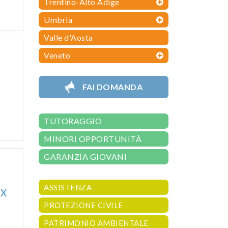
Trentino-Alto Adige
Umbria
Valle d'Aosta
Veneto
FAI DOMANDA
TUTORAGGIO
MINORI OPPORTUNITÀ
GARANZIA GIOVANI
ASSISTENZA
TX
PROTEZIONE CIVILE
PATRIMONIO AMBIENTALE