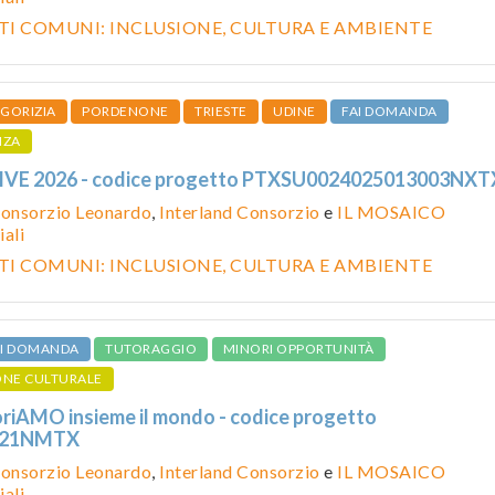
I COMUNI: INCLUSIONE, CULTURA E AMBIENTE
GORIZIA
PORDENONE
TRIESTE
UDINE
FAI DOMANDA
NZA
VE 2026 - codice progetto PTXSU0024025013003NXT
onsorzio Leonardo
,
Interland Consorzio
e
IL MOSAICO
ali
I COMUNI: INCLUSIONE, CULTURA E AMBIENTE
AI DOMANDA
TUTORAGGIO
MINORI OPPORTUNITÀ
ONE CULTURALE
loriAMO insieme il mondo - codice progetto
021NMTX
onsorzio Leonardo
,
Interland Consorzio
e
IL MOSAICO
ali