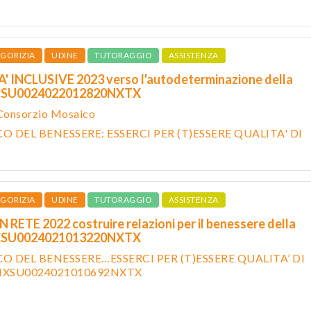
GORIZIA
UDINE
TUTORAGGIO
ASSISTENZA
 INCLUSIVE 2023 verso l'autodeterminazione della
PTCSU0024022012820NXTX
 Consorzio Mosaico
O DEL BENESSERE: ESSERCI PER (T)ESSERE QUALITA' DI
GORIZIA
UDINE
TUTORAGGIO
ASSISTENZA
RETE 2022 costruire relazioni per il benessere della
PTCSU0024021013220NXTX
CO DEL BENESSERE…ESSERCI PER (T)ESSERE QUALITA’ DI
 PMXSU0024021010692NXTX