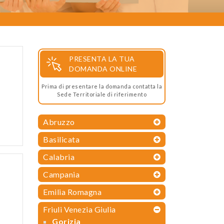
PRESENTA LA TUA
DOMANDA ONLINE
Prima di presentare la domanda contatta la
Sede Territoriale di riferimento
Abruzzo
Basilicata
Calabria
Campania
Emilia Romagna
Friuli Venezia Giulia
Gorizia