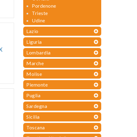
Pordenone
Trieste
Udine
Lazio
Liguria
X
Lombardia
Marche
Molise
Piemonte
Puglia
Sardegna
Sicilia
Toscana