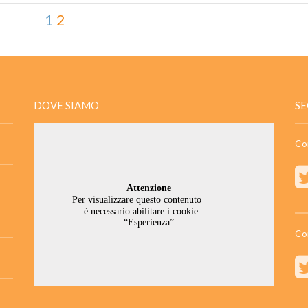
1
2
DOVE SIAMO
SE
Co
Co