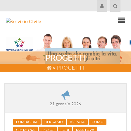
PROGETTI
»
PROGETTI
21 gennaio 2026
LOMBARDIA
BERGAMO
BRESCIA
COMO
CREMONA
LECCO
LODI
MANTOVA