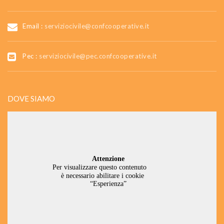
Email :
serviziocivile@confcooperative.it
Pec :
serviziocivile@pec.confcooperative.it
DOVE SIAMO