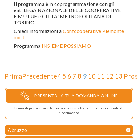
Il programma è in coprogrammazione con gli
enti LEGA NAZIONALE DELLE COOPERATIVE
E MUTUE e CITTA' METROPOLITANA DI
TORINO
Chiedi informazioni a
Confcooperative Piemonte
nord
Programma
INSIEME POSSIAMO
Prima
Precedente
4
5
6
7
8
9
10
11
12
13
Pros
PRESENTA LA TUA DOMANDA ONLINE
Prima di presentare la domanda contatta la Sede Territoriale di
riferimento
Abruzzo