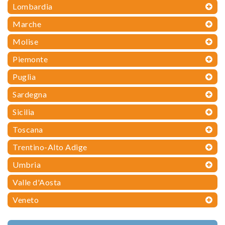
Lombardia
Marche
Molise
Piemonte
Puglia
Sardegna
Sicilia
Toscana
Trentino-Alto Adige
Umbria
Valle d'Aosta
Veneto