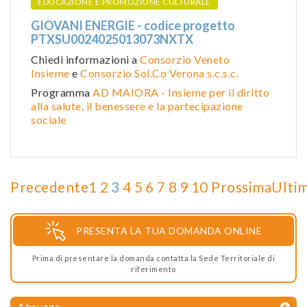
EDUCAZIONE E PROMOZIONE CULTURALE
GIOVANI ENERGIE - codice progetto
PTXSU0024025013073NXTX
Chiedi informazioni a
Consorzio Veneto
Insieme
e
Consorzio Sol.Co Verona s.c.s.c.
Programma
AD MAIORA - Insieme per il diritto
alla salute, il benessere e la partecipazione
sociale
Precedente
1
2
3
4
5
6
7
8
9
10
Prossima
Ulti
PRESENTA LA TUA DOMANDA ONLINE
Prima di presentare la domanda contatta la Sede Territoriale di
riferimento
Abruzzo