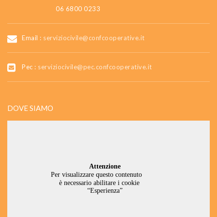
06 6800 0233
Email :
serviziocivile@confcooperative.it
Pec :
serviziocivile@pec.confcooperative.it
DOVE SIAMO