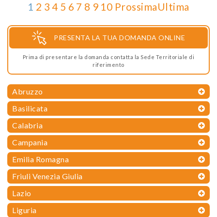
1
2
3
4
5
6
7
8
9
10
Prossima
Ultima
PRESENTA LA TUA DOMANDA ONLINE
Prima di presentare la domanda contatta la Sede Territoriale di
riferimento
Abruzzo
Basilicata
Calabria
Campania
Emilia Romagna
Friuli Venezia Giulia
Lazio
Liguria