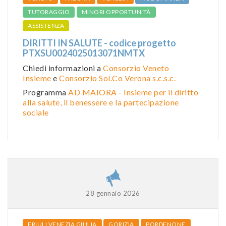
TUTORAGGIO
MINORI OPPORTUNITÀ
ASSISTENZA
DIRITTI IN SALUTE - codice progetto
PTXSU0024025013071NMTX
Chiedi informazioni a
Consorzio Veneto
Insieme
e
Consorzio Sol.Co Verona s.c.s.c.
Programma
AD MAIORA - Insieme per il diritto
alla salute, il benessere e la partecipazione
sociale
28 gennaio 2026
FRIULI VENEZIA GIULIA
GORIZIA
PORDENONE