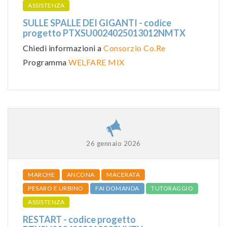
ASSISTENZA
SULLE SPALLE DEI GIGANTI - codice
progetto PTXSU0024025013012NMTX
Chiedi informazioni a
Consorzio Co.Re
Programma
WELFARE MIX
26 gennaio 2026
MARCHE
ANCONA
MACERATA
PESARO E URBINO
FAI DOMANDA
TUTORAGGIO
ASSISTENZA
RESTART - codice progetto