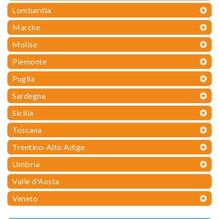
Lombardia
Marche
Molise
Piemonte
Puglia
Sardegna
Sicilia
Toscana
Trentino-Alto Adige
Umbria
Valle d'Aosta
Veneto