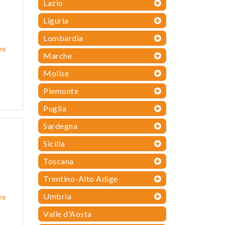
Lazio
Liguria
Lombardia
ve
Marche
Molise
Piemonte
Puglia
Sardegna
Sicilia
Toscana
Trentino-Alto Adige
Umbria
ve
Valle d'Aosta