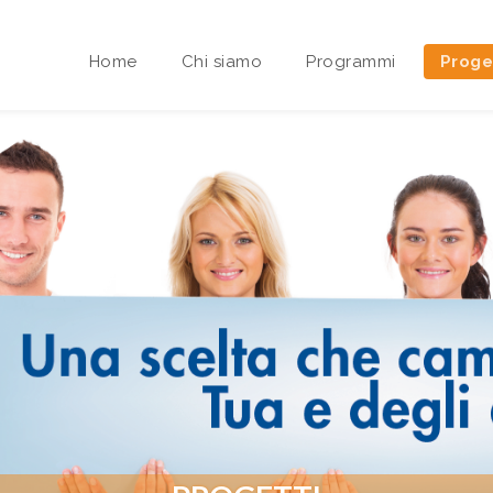
Home
Chi siamo
Programmi
Proge
Area riservata Sedi Territoriali