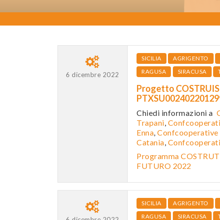
SICILIA
AGRIGENTO
RAGUSA
SIRACUSA
6 dicembre 2022
Progetto COSTRUISC
PTXSU0024022012
Chiedi informazioni a
Trapani
,
Confcooperati
Enna
,
Confcooperative 
Catania
,
Confcooperat
Programma COSTRUTT
FUTURO 2022
SICILIA
AGRIGENTO
RAGUSA
SIRACUSA
6 dicembre 2022