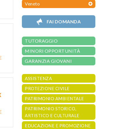
Veneto
FAI DOMANDA
TUTORAGGIO
MINORI OPPORTUNITÀ
E
GARANZIA GIOVANI
ASSISTENZA
PROTEZIONE CIVILE
X
PATRIMONIO AMBIENTALE
PATRIMONIO STORICO,
E
ARTISTICO E CULTURALE
EDUCAZIONE E PROMOZIONE