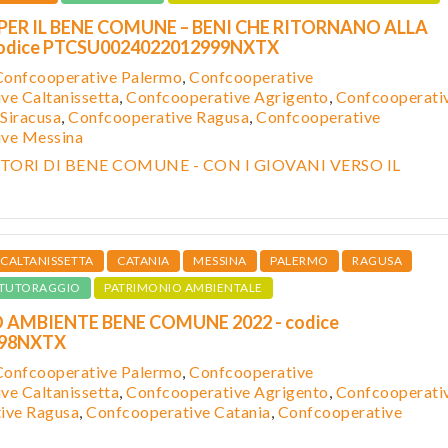
 PER IL BENE COMUNE – BENI CHE RITORNANO ALLA
odice PTCSU0024022012999NXTX
Confcooperative Palermo
,
Confcooperative
ve Caltanissetta
,
Confcooper
ative Agrigento
,
Confcooperati
Siracusa
,
Confcooperative Ragusa
,
Confcooperative
ive Messina
ORI DI BENE COMUNE - CON I GIOVANI VERSO IL
CALTANISSETTA
CATANIA
MESSINA
PALERMO
RAGUSA
TUTORAGGIO
PATRIMONIO AMBIENTALE
O AMBIENTE BENE COMUNE 2022 - codice
998NXTX
Confcooperative Palermo
,
Confcooperative
ve Caltanissetta
,
Confcooper
ative Agrigento
,
Confcooperati
ive Ragusa
,
Confcooperative Catania
,
Confcooperative