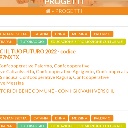
PROGETTI
»
PROGETTI
CALTANISSETTA
CATANIA
ENNA
MESSINA
PALERMO
TRAPANI
TUTORAGGIO
EDUCAZIONE E PROMOZIONE CULTURALE
I IL TUO FUTURO 2022 - codice
997NXTX
Confcooperative Palermo
,
Confcooperative
ve Caltanissetta
,
Confcooper
ative Agrigento
,
Confcooperati
Siracusa
,
Confcooperative Ragusa
,
Confcooperative
ive Messina
ORI DI BENE COMUNE - CON I GIOVANI VERSO IL
CALTANISSETTA
CATANIA
ENNA
MESSINA
PALERMO
TRAPANI
TUTORAGGIO
EDUCAZIONE E PROMOZIONE CULTURALE