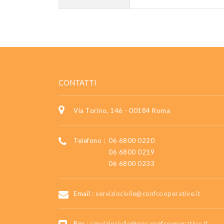
CONTATTI
Via Torino, 146 - 00184 Roma
Telefono :
06 6800 0220
06 6800 0219
06 6800 0233
Email :
serviziocivile@confcooperative.it
Pec :
serviziocivile@pec.confcooperative.it