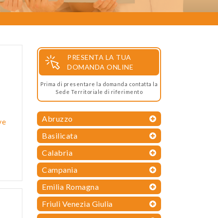
PRESENTA LA TUA
DOMANDA ONLINE
Prima di presentare la domanda contatta la
Sede Territoriale di riferimento
Abruzzo
ve
Basilicata
Calabria
Campania
Emilia Romagna
Friuli Venezia Giulia