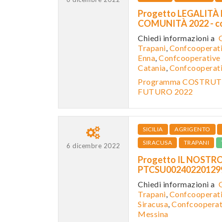
Progetto LEGALITÀ
COMUNITÀ 2022 - c
Chiedi informazioni a
Trapani
,
Confcooperati
Enna
,
Confcooperative 
Catania
,
Confcooperat
Programma COSTRUTT
FUTURO 2022
SICILIA
AGRIGENTO
SIRACUSA
TRAPANI
6 dicembre 2022
Progetto IL NOSTR
PTCSU0024022012
Chiedi informazioni a
Trapani
,
Confcooperati
Siracusa
,
Confcooperat
Messina