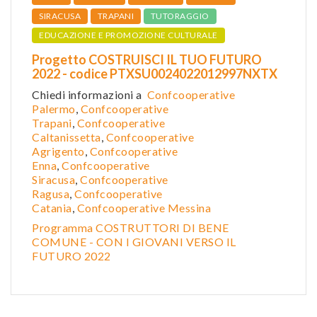
SIRACUSA
TRAPANI
TUTORAGGIO
EDUCAZIONE E PROMOZIONE CULTURALE
Progetto COSTRUISCI IL TUO FUTURO
2022 - codice PTXSU0024022012997NXTX
Chiedi informazioni a
Confcooperative
Palermo
,
Confcooperative
Trapani
,
Confcooperative
Caltanissetta
,
Confcooper
ative
Agrigento
,
Confcooperative
Enna
,
Confcooperative
Siracusa
,
Confcooperative
Ragusa
,
Confcooperative
Catania
,
Confcooperative Messina
Programma COSTRUTTORI DI BENE
COMUNE - CON I GIOVANI VERSO IL
FUTURO 2022