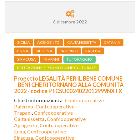
6 dicembre 2022
SICILIA
AGRIGENTO
CALTANISSETTA
CATANIA
ENNA
MESSINA
PALERMO
RAGUSA
SIRACUSA
TRAPANI
TUTORAGGIO
EDUCAZIONE E PROMOZIONE CULTURALE
Progetto LEGALITÀ PER IL BENE COMUNE
– BENI CHE RITORNANO ALLA COMUNITÀ
2022 - codice PTCSU0024022012999NXTX
Chiedi informazioni a
Confcooperative
Palermo
,
Confcooperative
Trapani
,
Confcooperative
Caltanissetta
,
Confcooper
ative
Agrigento
,
Confcooperative
Enna
,
Confcooperative
Siracusa
,
Confcooperative