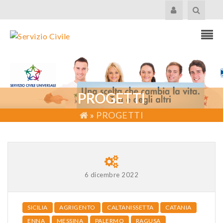
PROGETTI
»
PROGETTI
6 dicembre 2022
SICILIA
AGRIGENTO
CALTANISSETTA
CATANIA
ENNA
MESSINA
PALERMO
RAGUSA