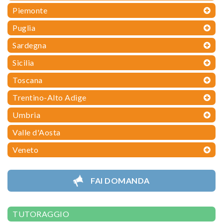
Piemonte
Puglia
Sardegna
Sicilia
Toscana
Trentino-Alto Adige
Umbria
Valle d'Aosta
Veneto
FAI DOMANDA
TUTORAGGIO