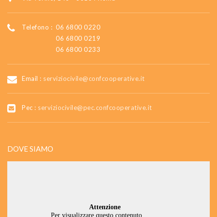
Telefono :
06 6800 0220
06 6800 0219
06 6800 0233
Email :
serviziocivile@confcooperative.it
Pec :
serviziocivile@pec.confcooperative.it
DOVE SIAMO