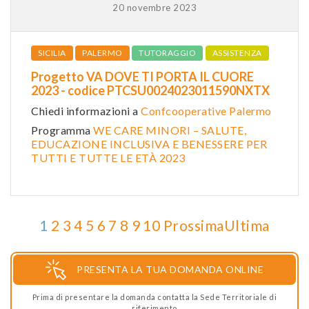
20 novembre 2023
SICILIA
PALERMO
TUTORAGGIO
ASSISTENZA
Progetto VA DOVE TI PORTA IL CUORE
2023 - codice PTCSU0024023011590NXTX
Chiedi informazioni a
Confcooperative Palermo
Programma
WE CARE MINORI – SALUTE,
EDUCAZIONE INCLUSIVA E BENESSERE PER
TUTTI E TUTTE LE ETÀ 2023
1
2
3
4
5
6
7
8
9
10
Prossima
Ultima
PRESENTA LA TUA DOMANDA ONLINE
Prima di presentare la domanda contatta la Sede Territoriale di
riferimento