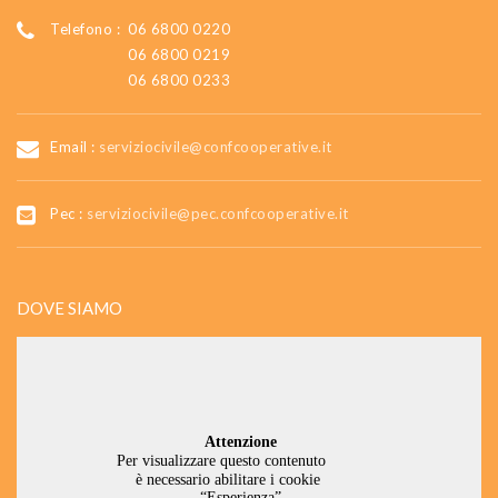
Telefono :
06 6800 0220
06 6800 0219
06 6800 0233
Email :
serviziocivile@confcooperative.it
Pec :
serviziocivile@pec.confcooperative.it
DOVE SIAMO