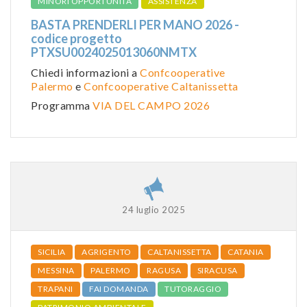
MINORI OPPORTUNITÀ
ASSISTENZA
BASTA PRENDERLI PER MANO 2026 -
codice progetto
PTXSU0024025013060NMTX
Chiedi informazioni a
Confcooperative
Palermo
e
Confcooperative Caltanissetta
Programma
VIA DEL CAMPO 2026
24 luglio 2025
SICILIA
AGRIGENTO
CALTANISSETTA
CATANIA
MESSINA
PALERMO
RAGUSA
SIRACUSA
TRAPANI
FAI DOMANDA
TUTORAGGIO