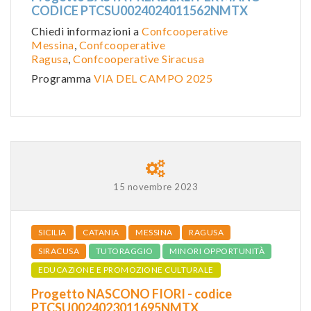
CODICE PTCSU0024024011562NMTX
Chiedi informazioni a
Confcooperative
Messina
,
Confcooperative
Ragusa
,
Confcooperative Siracusa
Programma
VIA DEL CAMPO 2025
15 novembre 2023
SICILIA
CATANIA
MESSINA
RAGUSA
SIRACUSA
TUTORAGGIO
MINORI OPPORTUNITÀ
EDUCAZIONE E PROMOZIONE CULTURALE
Progetto NASCONO FIORI - codice
PTCSU0024023011695NMTX