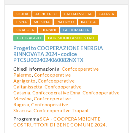
SICILIA
AGRIGENTO
CALTANISSETTA
CATANIA
ENNA
MESSINA
PALERMO
RAGUSA
SIRACUSA
TRAPANI
FAI DOMANDA
TUTORAGGIO
PATRIMONIO AMBIENTALE
Progetto COOPERAZIONE ENERGIA
RINNOVATA 2024 - codice
PTCSU0024024060082NXTX
Chiedi informazioni a
Confcooperative
Palermo
,
Confcooperative
Agrigento
,
Confcooperative
Caltanissetta
,
Confcooperative
Catania
,
Confccoperative Enna
,
Confcooperative
Messina
,
Confcooperative
Ragusa
,
Confcooperative
Siracusa
,
Confcooperative Trapani
.
Programma
SCA - COOPERAMBIENTE:
COSTRUTTORI DI BENE COMUNE 2024
.