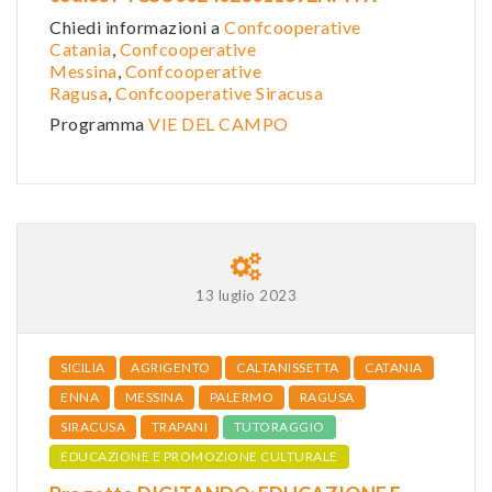
Chiedi informazioni a
Confcooperative
Catania
,
Confcooperative
Messina
,
Confcooperative
Ragusa
,
Confcooperative Siracusa
Programma
VIE DEL CAMPO
13 luglio 2023
SICILIA
AGRIGENTO
CALTANISSETTA
CATANIA
ENNA
MESSINA
PALERMO
RAGUSA
SIRACUSA
TRAPANI
TUTORAGGIO
EDUCAZIONE E PROMOZIONE CULTURALE