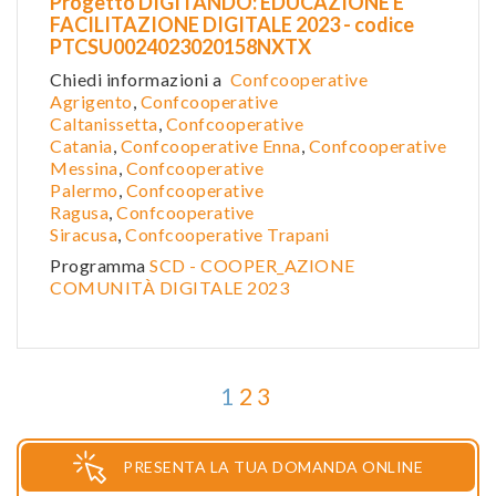
Progetto DIGITANDO: EDUCAZIONE E
FACILITAZIONE DIGITALE 2023 - codice
PTCSU0024023020158NXTX
Chiedi informazioni a
Confcooperative
Agrigento
,
Confcooperative
Caltanissetta
,
Confcooperative
Catania
,
Confcooperative Enna
,
Confcooperative
Messina
,
Confcooperative
Palermo
,
Confcooperative
Ragusa
,
Confcooperative
Siracusa
,
Confcooperative Trapani
Programma
SCD - COOPER_AZIONE
COMUNITÀ DIGITALE 2023
1
2
3
PRESENTA LA TUA DOMANDA ONLINE