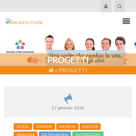
PROGETTI
»
PROGETTI
27 gennaio 2026
SICILIA
CATANIA
MESSINA
RAGUSA
SIRACUSA
FAI DOMANDA
TUTORAGGIO