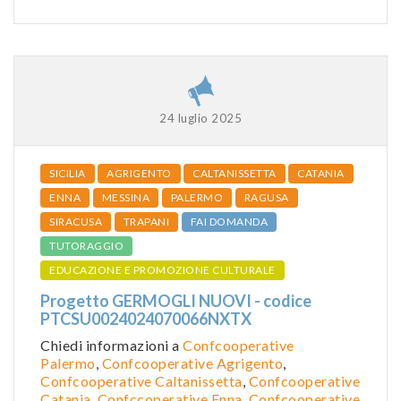
24 luglio 2025
SICILIA
AGRIGENTO
CALTANISSETTA
CATANIA
ENNA
MESSINA
PALERMO
RAGUSA
SIRACUSA
TRAPANI
FAI DOMANDA
TUTORAGGIO
EDUCAZIONE E PROMOZIONE CULTURALE
Progetto GERMOGLI NUOVI - codice
PTCSU0024024070066NXTX
Chiedi informazioni a
Confcooperative
Palermo
,
Confcooperative Agrigento
,
Confcooperative Caltanissetta
,
Confcooperative
Catania
,
Confccoperative Enna
,
Confcooperative